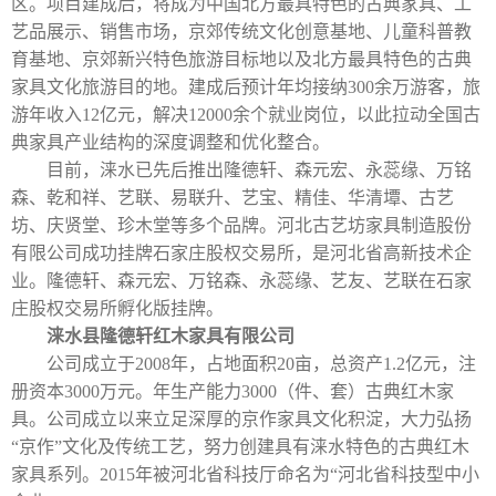
区。项目建成后，将成为中国北方最具特色的古典家具、工
艺品展示、销售市场，京郊传统文化创意基地、儿童科普教
育基地、京郊新兴特色旅游目标地以及北方最具特色的古典
家具文化旅游目的地。建成后预计年均接纳
300
余万游客，旅
游年收入
12
亿元，解决
12000
余个就业岗位，以此拉动全国古
典家具产业结构的深度调整和优化整合。
目前，涞水已先后推出隆德轩、森元宏、永蕊缘、万铭
森、乾和祥、艺联、易联升、艺宝、精佳、华清墰、古艺
坊、庆贤堂、珍木堂等多个品牌。河北古艺坊家具制造股份
有限公司成功挂牌石家庄股权交易所，是河北省高新技术企
业。隆德轩、森元宏、万铭森、永蕊缘、艺友、艺联在石家
庄股权交易所孵化版挂牌。
涞水县隆德轩红木家具有限公司
公司成立于
2008
年，占地面积
20
亩，总资产
1.2
亿元，注
册资本
3000
万元。年生产能力
3000
（件、套）古典红木家
具。公司成立以来立足深厚的京作家具文化积淀，大力弘扬
“京作”文化及传统工艺，努力创建具有涞水特色的古典红木
家具系列。2015年被河北省科技厅命名为“河北省科技型中小