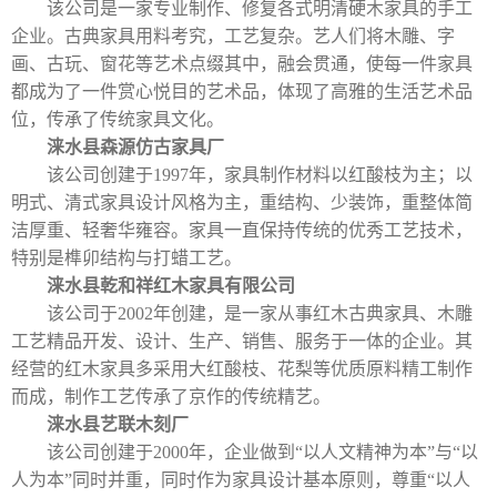
该公司是一家专业制作、修复各式明清硬木家具的手工
企业。古典家具用料考究，工艺复杂。艺人们将木雕、字
画、古玩、窗花等艺术点缀其中，融会贯通，使每一件家具
都成为了一件赏心悦目的艺术品，体现了高雅的生活艺术品
位，传承了传统家具文化。
涞水县森源仿古家具厂
该公司创建于
1997
年，家具制作材料以红酸枝为主；以
明式、清式家具设计风格为主，重结构、少装饰，重整体简
洁厚重、轻奢华雍容。家具一直保持传统的优秀工艺技术，
特别是榫卯结构与打蜡工艺。
涞水县乾和祥红木家具有限公司
该公司于
2002
年创建，是一家从事
红木古典家具
、
木雕
工艺精品开发、设计、生产、销售、服务于一体的企业。其
经营的红木家具多采用
大红酸枝
、花梨等优质原料精工制作
而成，制作工艺传承了京作的传统精艺。
涞水县艺联木刻厂
该公司创建于
2000
年，企业做到
“
以人文精神为本
”
与
“
以
人为本
”
同时并重，同时作为家具设计基本原则，尊重
“
以人