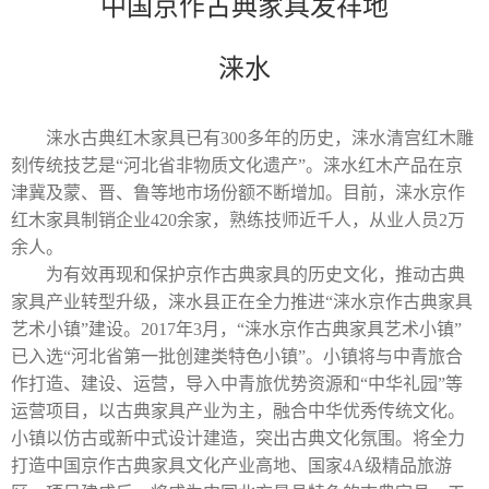
中国京作古典家具发祥地
涞水
涞水古典红木家具已有300多年的历史，涞水清宫红木雕
刻传统技艺是“河北省非物质文化遗产”。涞水红木产品在京
津冀及蒙、晋、鲁等地市场份额不断增加。目前，涞水京作
红木家具制销企业
420
余家，熟练技师近千人，从业人员
2
万
余人。
为有效再现和保护京作古典家具的历史文化，推动古典
家具产业转型升级，涞水县正在全力推进“涞水京作古典家具
艺术小镇”建设。
2017
年
3
月，“涞水京作古典家具艺术小镇”
已入选“河北省第一批创建类特色小镇”。小镇将与中青旅合
作打造、建设、运营，导入中青旅优势资源和“中华礼园”等
运营项目，以古典家具产业为主，融合中华优秀传统文化。
小镇以仿古或新中式设计建造，突出古典文化氛围。将全力
打造中国京作古典家具文化产业高地、国家
4A
级精品旅游