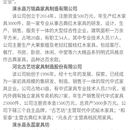
企业”。
涞水县万铭森家具制造有限公司
该公司创立于
2014
年，注册资金
500
万元，年生产红木家
具
3000
件，是一家专业从事古典红木家具的研发、设计、生
产、销售、服务于一体的大型综合性企业，建筑面积一万余
平方米，占地
20
亩，有职工
54
人，其中专业技术人员
37
人，
公司主要生产大果紫檀及老挝红酸枝红木家具，包括客厅、
餐厅、书房、卧房、休闲、中堂等六大精品系列明式风格京
作古典家具，品种达百余款。
河北古艺坊家具制造股份有限公司
该公司始创于
1996
年，经十七年的发展、探索，已经成
为一家初具规模的集研发、制造、销售于一体的现代中式家
具企业。公司占地
43
亩，有中式家具专业技术人员
270
名，省
内外拥有独立家具专卖机构
27
家，年生产销售现代中式家具
25000
件，公司注册资本金
1500
万元，总资产
5000
多万元。公
司下辖三个自主品牌，“古艺坊”主营现代中式榆木家具；“和
安泰”主营古典红木家具；“元永贞”主营高档民用家具。
涞水县永蕊家具坊