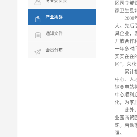
专业委员会
区司令部
家卫生县
产业集群
20
大。先后
具企业，
通知文件
开放合作
一年多时
会员分布
实实在在
区
”
，荣获
累计
中心、人
输变电站
中心顺利
化，为家
此外
业园商贸
速。启动
强。