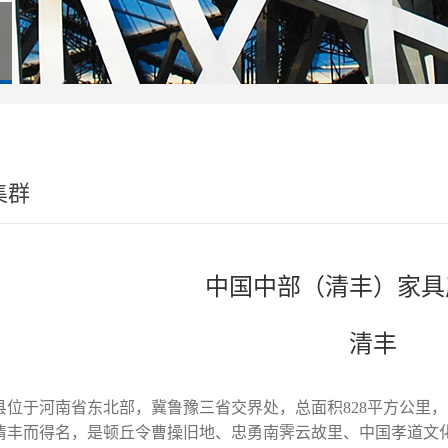
集群
中国中部（清丰）家具
清丰
县位于河南省东北部，冀鲁豫三省交界处，总面积
828
平方公里，
清丰而得名，是顿丘令曹操旧地、忠勇南霁云故里、中国孝道文