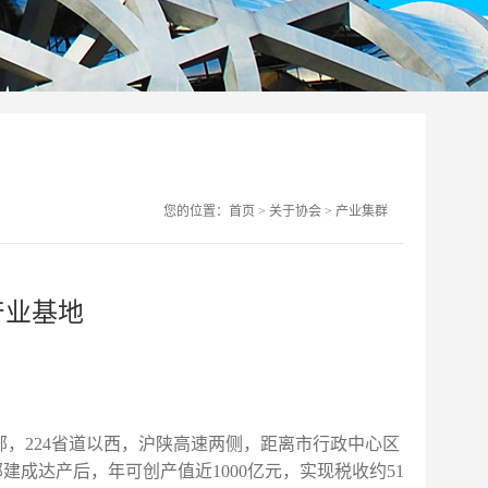
您的位置：
首页
>
关于协会
>
产业集群
产业基地
部，
224
省道以西，沪陕高速两侧，距离市行政中心区
部建成达产后，年可创产值近
1000
亿元，实现税收约
51