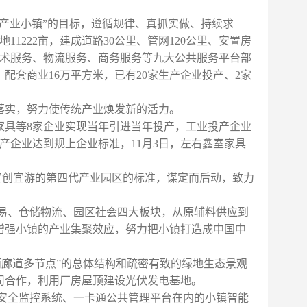
产业小镇”的目标，遵循规律、真抓实做、持续求
地
11222
亩，建成道路
30
公里、管网
120
公里、安置房
术服务、物流服务、商务服务等九大公共服务平台部
、配套商业
16
万平方米，已有
20
家生产企业投产、
2
家
落实，努力使传统产业焕发新的活力。
家具等
8
家企业实现当年引进当年投产，工业投产企业
产企业达到规上企业标准，
11
月
3
日，左右鑫室家具
宜创宜游的第四代产业园区的标准，谋定而后动，致力
易、仓储物流、园区社会四大板块，从原辅料供应到
增强小镇的产业集聚效应，努力把小镇打造成中国中
两廊道多节点
”
的总体结构和疏密有致的绿地生态景观
司合作，利用厂房屋顶建设光伏发电基地。
安全监控系统、一卡通公共管理平台在内的小镇智能