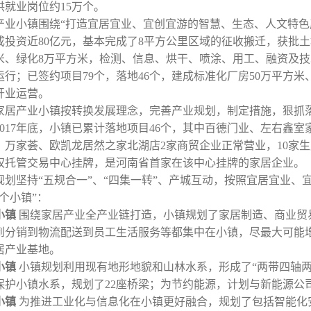
供就业岗位约
15
万个。
产业小镇围绕“打造宜居宜业、宜创宜游的智慧、生态、人文特色
成投资近
80
亿元，基本完成了
8
平方公里区域的征收搬迁，获批土
米、绿化
8
万平方米，检测、信息、烘干、喷涂、用工、融资及技
运行；已签约项目
79
个，落地
46
个，建成标准化厂房
50
万平方米
开业运营。
家居产业小镇按转换发展理念，完善产业规划，制定措施，狠抓
017
年底，小镇已累计落地项目
46
个，其中百德门业、左右鑫室
，万家荟、欧凯龙居然之家北湖店
2
家商贸企业正常营业，
10
家生
权托管交易中心挂牌，是河南省首家在该中心挂牌的家居企业。
规划坚持
“
五规合一
”
、
“
四集一转
”
、产城互动，按照宜居宜业、
个小镇
”
：
小镇
围绕家居产业全产业链打造，小镇规划了家居制造、商业贸
到分销到物流配送到员工生活服务等都集中在小镇，尽最大可能
居产业基地。
小镇
小镇规划利用现有地形地貌和山林水系，形成了
“
两带四轴
保护小镇水系，规划了
22
座桥梁；为节约能源，计划与新能源公
小镇
为推进工业化与信息化在小镇更好融合，规划了包括智能化