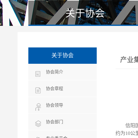
关于协会
关于协会
产业
协会简介
协会章程
协会领导
协会部门
信阳
约为
10
公