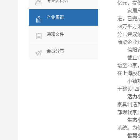
专业委员会
亿元，提
家居
产业集群
进，已完
38
万平方
分已建成
通知文件
商贸企业
信阳
会员分布
截止
2
增至
20
家
在上海股
小镇
于建设
“
四
活力
家具制造
部现代家
生态
系统。为
智慧