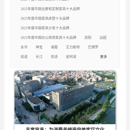
轩
中信
三福
美克
捷昌
克拉斯
自
2025年度中国全屋和定制家具十大品牌
由王国
左右
一木
梦神
福乐
永华
2025年度中国家具床垫十大品牌
2025年度中国家具沙发十大品牌
迪欧
美时
海太欧林
伍氏兴隆
亚振
2025年度中国办公商用家具十大品牌
凤阳
远超
永华
神宝
诸葛
艾力斯特
巴博罗
尚品宅配
曲美
卡芬达
圣奥
前进
长江
思进
皮阿诺
更多
韦富家具：为消费者缔造完美客厅文化