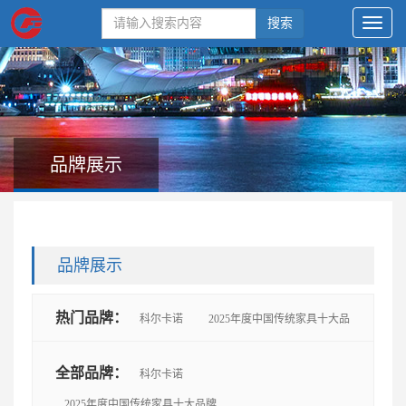
搜索
品牌展示
品牌展示
热门品牌：
科尔卡诺
2025年度中国传统家具十大品
牌
思进
鲁班木艺
懋隆
太和木作
艺尊
全部品牌：
科尔卡诺
2025年度中国传统家具十大品牌