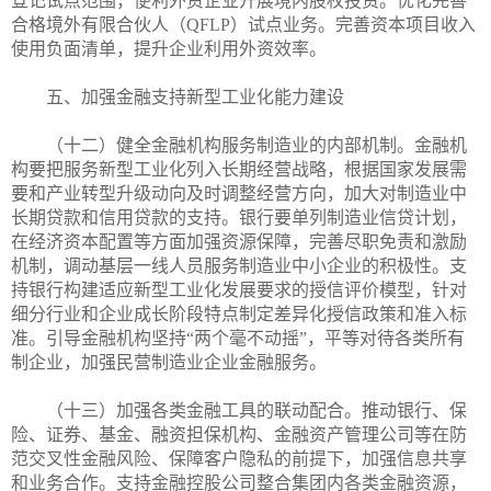
登记试点范围，便利外资企业开展境内股权投资。优化完善
合格境外有限合伙人（QFLP）试点业务。完善资本项目收入
使用负面清单，提升企业利用外资效率。
五、加强金融支持新型工业化能力建设
（十二）健全金融机构服务制造业的内部机制。金融机
构要把服务新型工业化列入长期经营战略，根据国家发展需
要和产业转型升级动向及时调整经营方向，加大对制造业中
长期贷款和信用贷款的支持。银行要单列制造业信贷计划，
在经济资本配置等方面加强资源保障，完善尽职免责和激励
机制，调动基层一线人员服务制造业中小企业的积极性。支
持银行构建适应新型工业化发展要求的授信评价模型，针对
细分行业和企业成长阶段特点制定差异化授信政策和准入标
准。引导金融机构坚持“两个毫不动摇”，平等对待各类所有
制企业，加强民营制造业企业金融服务。
（十三）加强各类金融工具的联动配合。推动银行、保
险、证券、基金、融资担保机构、金融资产管理公司等在防
范交叉性金融风险、保障客户隐私的前提下，加强信息共享
和业务合作。支持金融控股公司整合集团内各类金融资源，