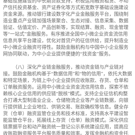
基础设施建设的中长期贷款支持，积极运用融资租赁、不动
产信托投资基金、资产证券化等方式拓宽数字基础设施建设
资金来源。推动银行建设数字化产业金融服务平台，围绕制
造业重点产业链加强场景聚合、生态对接、信息采集、数据
验证、估值定价、产品创新等，实现结算、融资、现金管理
等“一站式”金融服务。有序推进全国中小微企业资金流信用
信息共享平台建设，优化对首贷户的征信供给，提升制造业
中小微企业融资可得性。鼓励金融机构与中国中小企业服务
网协同联动，为中小企业提供便捷的“找资金”服务。
（八）深化产业链金融服务，推动资金链与产业链对
接。鼓励金融机构基于“数据信用”和“物的信用”，依托大数据
和特定场景，为链上中小企业提供应收账款、存货、仓单和
订单融资服务。运用中小微企业资金流信用信息，探索不依
赖核心企业信用的供应链“脱核”模式。支持企业征信机构整
合打通大型制造业企业、仓储物流企业等产业链数据，向银
行提供链上企业地位、供销交易、账款确权等信息。健全存
货（仓单）融资监管仓业务和技术标准，支持高水平建设智
能监管仓平台，拓展线上存货（仓单）融资模式。深化供应
链票据平台和动产融资统一登记公示系统建设应用，提高应
收账款融资服务平台服务质量和效率。发挥金融机构资金托