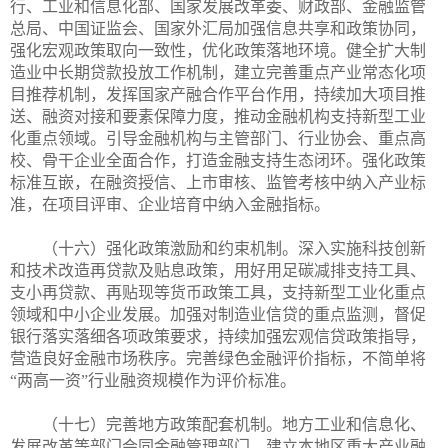
行、工业和信息化部、国家发展改革委、财政部、金融监管
总局、中国证监会、国家外汇局加强信息共享和政策协同，
强化宏观政策取向一致性，优化政策落地环境。健全扩大制
造业中长期贷款投放工作机制，建立完善重点产业常态化项
目推荐机制，发挥国家产融合作平台作用，持续加大项目推
送、融资对接和要素保障力度，推动金融机构支持新型工业
化重点领域。引导金融机构与主管部门、行业协会、重点高
校、骨干企业全面合作，打造金融支持生态闭环。强化政策
标准互嵌，在融资授信、上市审核、监管考核中纳入产业标
准，在项目评审、企业培育中纳入金融指标。
（十六）强化政策激励和约束机制。深入实施科技创新
和技术改造再贷款及贴息政策，用好用足碳减排支持工具、
支小再贷款、再贴现等货币政策工具，支持新型工业化重点
领域和中小企业发展。加强对制造业信贷的重点监测，督促
银行落实落细各项政策要求，持续加强宏观信贷政策指导，
营造良好金融市场秩序。完善绿色金融评价指标，不简单将
“两高一资”行业融资规模作为评价标准。
（十七）完善地方政策配套机制。地方工业和信息化、
发展改革等部门会同金融管理部门，建立本地区重大产业融