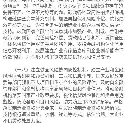
资项目“一对一”辅导机制，积极协调解决项目融资中存在的
要件不齐、信息不对称等问题。鼓励各地政府性融资担保机
构通过健全资本补充机制、加强再担保和风险补偿、优化绩
效考核等方式，为符合条件的制造业小微企业融资提供增信
支持。鼓励国家产融合作试点城市加强产业、财政、金融等
政策协同创新，完善风险补偿、贷款贴息等机制。发挥全国
一体化融资信用服务平台网络作用，支持金融机构深化信用
信息开发利用。鼓励建立产业专家信息库和企业创新能力评
价数据库，为金融机构审贷决策提供智力和信息支持。
（十八）建立健全风险协同防控机制。建立产业和金融
风险联合研判和预警机制，工业和信息化部、国家发展改革
委等部门强化重大项目和重点产业的风险评估，及时向金融
管理部门和金融机构共享高风险项目和企业信息。推动金融
机构落实国家产业政策要求，强化信贷风险管理和资金用途
监控，防范套取和挪用风险，助力防止“内卷式”竞争。严格
落实制造业贷款分类要求，真实反映制造业贷款风险情况。
支持银行通过重组、核销、转让等方式，依法合规加大企业
不良贷款处置力度。