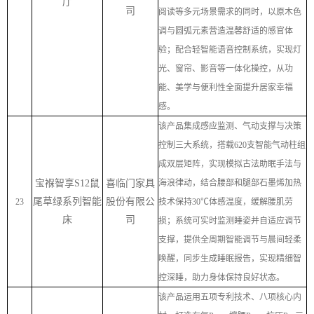
厅
司
阅读等多元场景需求的同时，以原木色
调与圆弧元素营造温馨舒适的感官体
验；配合轻智能语音控制系统，实现灯
光、窗帘、影音等一体化操控，从功
能、美学与便利性全面提升居家幸福
感。
该产品集成感应监测、气动支撑与决策
控制三大系统，搭载
620
支智能气动柱组
成双层矩阵，实现模拟古法助眠手法与
宝褓智享
S12
鼠
喜临门家具
海浪律动，结合腰部和腿部石墨烯加热
尾草绿系列智能
股份有限公
23
技术保持
30℃
体感温度，缓解腰肌劳
床
司
损；系统可实时监测睡姿并自适应调节
支撑，提供全周期智能调节与晨间轻柔
唤醒，同步生成睡眠报告，实现精细智
控深睡，助力身体保持良好状态。
该产品运用五项专利技术、八项核心内