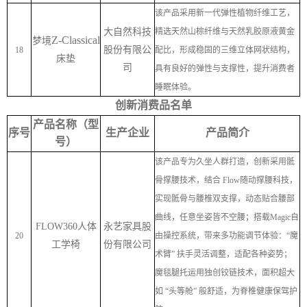
该产品采用新一代弹性植物纤维工艺，
大自然科技
精选天然山棕纤维与天然乳胶原液黄金
Z-Classical
梦境
股份有限公
18
配比，形成稳固的三维立体网状结构，
床垫
司
具有良好的弹性与支撑性，提升消费者
睡眠体验。
创新消费品名单
产品名称（型
序号
生产企业
产品简介
号）
该产品专为久坐人群打造，创新采用骶
骨撑腰技术，结合
Flow
随动撑腰科技，
实现骶骨与腰椎双支撑，动态贴合腰部
曲线，任意坐姿皆不空腰；搭载
Magic
自
FLOW360
人体
永艺家具股
20
由操控系统，带来多功能调节体验：
“
魔
工学椅
份有限公司
术臂
”
扶手灵活调整，适配各种姿势；
魔毯腿托运用独创铰链技术，面积超大
如
“
头等舱
”
般舒适，为脊椎健康保驾护