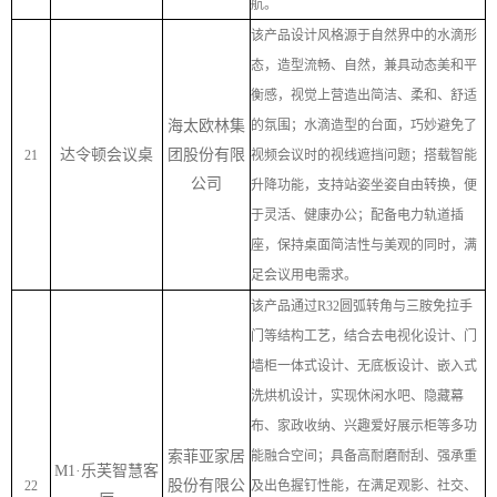
航。
该产品设计风格源于自然界中的水滴形
态，造型流畅、自然，兼具动态美和平
衡感，视觉上营造出简洁、柔和、舒适
海太欧林集
的氛围；水滴造型的台面，巧妙避免了
达令顿会议桌
团股份有限
21
视频会议时的视线遮挡问题；搭载智能
公司
升降功能，支持站姿坐姿自由转换，便
于灵活、健康办公；配备电力轨道插
座，保持桌面简洁性与美观的同时，满
足会议用电需求。
该产品通过
R32
圆弧转角与三胺免拉手
门等结构工艺，结合去电视化设计、门
墙柜一体式设计、无底板设计、嵌入式
洗烘机设计，实现休闲水吧、隐藏幕
布、家政收纳、兴趣爱好展示柜等多功
索菲亚家居
能融合空间；具备高耐磨耐刮、强承重
M1·
乐芙智慧客
股份有限公
22
及出色握钉性能，在满足观影、社交、