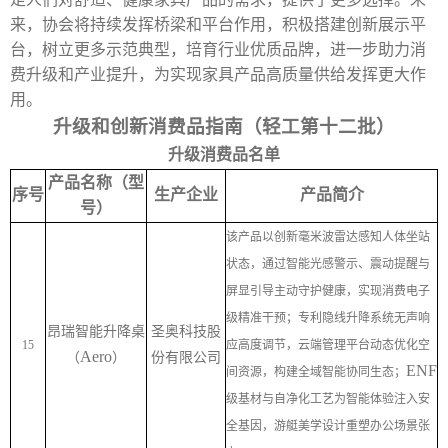
来，协会将持续发挥桥梁和平台作用，积极搭建创新展示平
台，树立更多示范典型，培育行业优质品牌，进一步助力消
费升级和产业提升，为实现家具产品高质量供给发挥更大作
用。
升级和创新消费品指南（轻工第十二批）
升级消费品名单
产品名称（型
序号
生产企业
产品简介
号）
该产品以创新毫米波雷达感知人体坐站
状态，通过智能光感警示、震动提醒与
屏显引导主动守护健康，实现消费电子
级精准干预；专利隐线升降系统无声响
昂瑞智能升降桌
圣奥科技股
15
应高度调节，云端管理平台动态优化空
Aero
（
）
份有限公司
ENF
间资源，构建全域智能协同生态；
级基材与自净化工艺为智能体验注入安
全基因，游艇美学设计重塑办公场景张