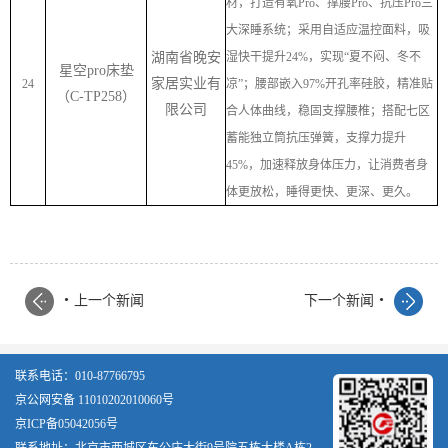
材，打造有氧
Pro
、撑腰
Pro
、抗压
Pro
三
大深睡系统；采用自适应温控面料，吸
湖南省晚安
湿快干提升
24%
，实现
“
夏不闷、冬不
星空
pro
床垫
家居实业有
24
凉
”
；腰部嵌入
97%
开孔率硅胶，精准贴
（
C-TP258
）
限公司
合人体曲线，稳固支撑腰椎；搭配七区
蓄能独立筒抗压弹簧，支撑力提升
45%
，加速释放身体压力，让消费者身
体更放松，睡得更快、更深、更久。
.
.
上一个新闻
下一个新闻
联系电话：010-87766795
京公网安备 11010202010060号
京ICP备05042056号