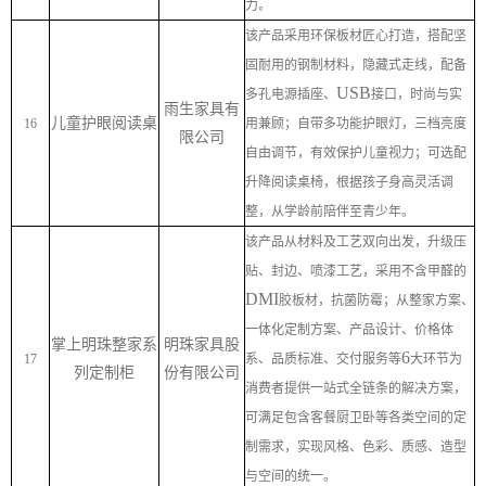
力。
该产品采用环保板材匠心打造，搭配坚
固耐用的钢制材料，隐藏式走线，配备
USB
多孔电源插座、
接口，时尚与实
雨生家具有
儿童护眼阅读桌
16
用兼顾；自带多功能护眼灯，三档亮度
限公司
自由调节，有效保护儿童视力；可选配
升降阅读桌椅，根据孩子身高灵活调
整，从学龄前陪伴至青少年。
该产品从材料及工艺双向出发，升级压
贴、封边、喷漆工艺，采用不含甲醛的
DMI
胶板材，抗菌防霉；从整家方案、
一体化定制方案、产品设计、价格体
掌上明珠整家系
明珠家具股
6
17
系、品质标准、交付服务等
大环节为
列定制柜
份有限公司
消费者提供一站式全链条的解决方案，
可满足包含客餐厨卫卧等各类空间的定
制需求，实现风格、色彩、质感、造型
与空间的统一。