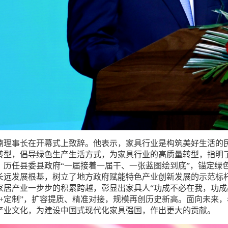
楠理事长在开幕式上致辞。他表示，家具行业是构筑美好生活的
转型，倡导绿色生产生活方式，为家具行业的高质量转型，指明
，历任县委县政府“一届接着一届干、一张蓝图绘到底”，锚定绿
长远发展根基，树立了地方政府赋能特色产业创新发展的示范标杆
家居产业一步步的积累跨越，彰显出家具人“功成不必在我，功成
木+定制”，扩容提质、精准对接，规模再创历史新高。面向未来
产业文化，为建设中国式现代化家具强国，作出更大的贡献。