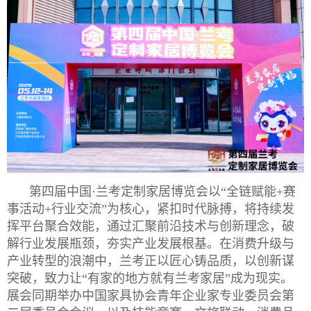
第四届
中国·
兰考定制家居博览会以“全链赋能+赛
事活动+行业交流”为核心，
紧扣时代脉搏，将持续发
挥平台聚合效能，通过汇聚前沿技术与创新理念，破
解行业发展瓶颈，夯实产业发展根基。在消费升级与
产业转型的浪潮中，兰考正以匠心铸品质，以创新谋
突破，致力让“有家的地方就有兰考家居”成为现实。
展会
同期举办中国家具协会青年企业家专业委员会第