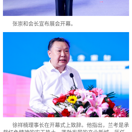
张崇和会长宣布展会开幕。
徐祥楠理事长在开幕式上致辞。他指出，兰考是承