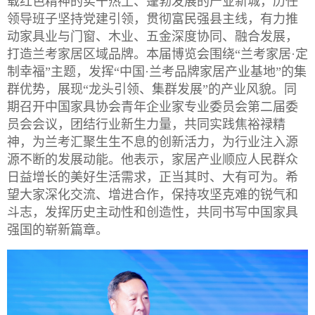
载红色精神的实干热土、蓬勃发展的产业新城，历任
领导班子坚持党建引领，贯彻富民强县主线，有力推
动家具业与门窗、木业、五金深度协同、融合发展，
打造兰考家居区域品牌。本届博览会围绕“兰考家居·定
制幸福”主题，发挥“中国·兰考品牌家居产业基地”的集
群优势，展现“龙头引领、集群发展”的产业风貌。同
期召开中国家具协会青年企业家专业委员会第二届委
员会会议，团结行业新生力量，共同实践焦裕禄精
神，为兰考汇聚生生不息的创新活力，为行业注入源
源不断的发展动能。他表示，家居产业顺应人民群众
日益增长的美好生活需求，正当其时、大有可为。希
望大家深化交流、增进合作，保持攻坚克难的锐气和
斗志，发挥
历史主动性
和创造性，共同书写中国家具
强国的崭新篇章。