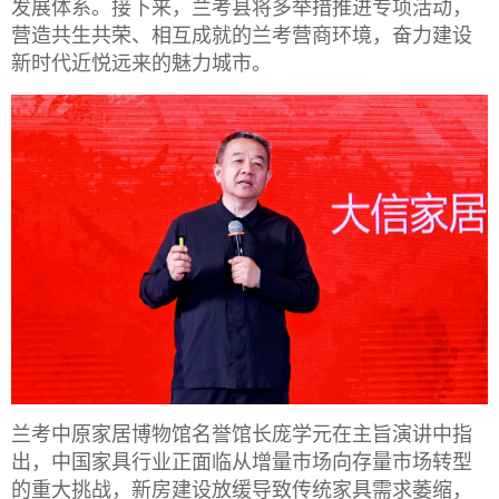
发展体系。接下来，兰考县将多举措推进专项活动，
营造共生共荣、相互成就的兰考营商环境，奋力建设
新时代近悦远来的魅力城市。
兰考
中原家居博物馆
名誉馆长庞学元在主旨演讲中指
出，
中国家具行业正面临从增量市场向存量市场转型
的重大挑战，新房建设放缓导致传统家具需求萎缩，