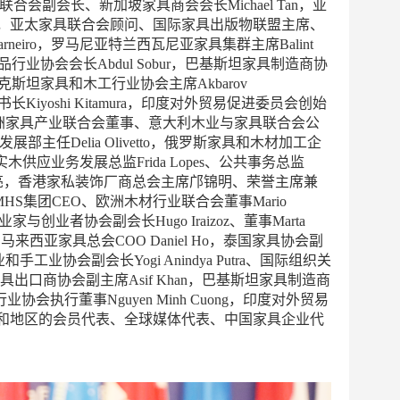
家具联合会副会长、新加坡家具商会会长Michael Tan，亚
mat，亚太家具联合会顾问、国际家具出版物联盟主席、
arneiro，罗马尼亚特兰西瓦尼亚家具集群主席Balint
工艺品行业协会会长Abdul Sobur，巴基斯坦家具制造商协
乌兹别克斯坦家具和木工行业协会主席Akbarov
书长Kiyoshi Kitamura，印度对外贸易促进委员会创始
Khalil，欧洲家具产业联合会董事、意大利木业与家具联合会公
发展部主任Delia Olivetto，俄罗斯家具和木材加工企
集团东亚实木供应业务发展总监Frida Lopes、公共事务总监
区总监史东亮，香港家私装饰厂商总会主席邝锦明、荣誉主席兼
集团CEO、欧洲木材行业联合会董事Mario
业家与创业者协会副会长Hugo Iraizoz、董事Marta
Law、马来西亚家具总会COO Daniel Ho，泰国家具协会副
业和手工业协会副会长Yogi Anindya Putra、国际组织关
i，巴基斯坦家具出口商协会副主席Asif Khan，巴基斯坦家具制造商
木材行业协会执行董事Nguyen Minh Cuong，印度对外贸易
成员国和地区的会员代表、全球媒体代表、中国家具企业代