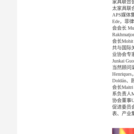
家具联合会副
太家具联合
APS媒体集
Ede，菲律
会会长 Mu
Rakhma
会长Mohi
共与国际关系
业协会专家A
Junka
当然顾问
Henriq
Doldán
会长Mait
系负责人Ma
协会董事Um
促进委员会
表、产业