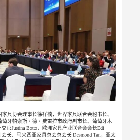
家具协会理事长徐祥楠，世界家具联合会秘书长、
葡萄牙帕索斯・德・费雷拉市政府副市长、葡萄牙木
Justina Botto，欧洲家具产业联合会会长Edi
联合会副会长、马来西亚家具总会总会长 Desmond Tan，亚太