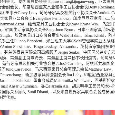
会长、泰国家具协会会长Jirawat Tangkijngamwong，亚太
会副会长、印度尼西亚家具业和手工业协会会长Dedy Rochi
团董事长Casey Loo，葡萄牙家具及相关行业协会会长António C
宾家具业公会会长Evangeline Fernandez，印度尼西亚家具与
hammad Afzal，缅甸家具工业协会会长Kyaw Kyaw Win，
tjon，韩国生活家具协会会长Sang Joon Byun，日本亚洲家具论坛秘
t Singla，埃及家具出口商协会董事Walid Halim、Islam 
主任Filippo Benedetti，米兰理工大学GSoM管理学院亚太战略
nton Shestakov、Boguslavskaya Alexandra，英特宜家
i Guo，芬兰英得弗有限公司高级顾问Sergei Senko、中国
梁励、常务副主席岑希云、常务副主席兼秘书长田燦钧，葡萄牙MHS
ues，葡萄牙家具及相关行业协会总监José Carneiro，阿根廷共和国企
、顾问Julio Casavelos，马来西亚家具总会署理总会长Matthew 
ri Prasertchang，新加坡家具商会副会长Jim Loh，印度尼西亚家具
rthunus Fahrizal、董事会成员Mahfirotika Widiawat
air Ansar Ghumman，委员Farzana Ali，胡志明手工艺品和
国际关系顾问 Sunil Dhami，以及来自世界家具联合会各
集群代表。