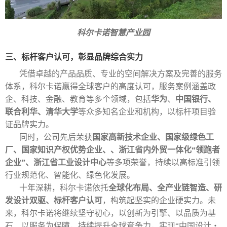
科尔卡诺智慧产业园
三、标杆客户认可，彰显品牌综合实力
凭借卓越的产品品质、专业的空间解决方案及完善的服务
体系，科尔卡诺赢得全球客户的高度认可，服务案例涵盖政
企、科技、金融、教育等多个领域，包括
华为
、
中国银行、
联合利华、清华大学
等众多知名企业和机构，以标杆项目验
证品牌实力。
同时，公司先后荣获
国家高新技术企业
、国家级绿色工
厂、国家知识产权优势企业、、浙江省内外贸一体化“领跑者
企业”、浙江省工业设计中心
等多项荣誉，持续以高标准引领
行业规范化、智能化、绿色化发展。
十年深耕，科尔卡诺依托
全球化布局、全产业链智造、研
发设计双驱、标杆客户认可
，构筑起坚实的企业硬实力。未
来，科尔卡诺将继续坚守初心，以创新为引擎、以品质为基
石、以服务为保障，持续提升全球竞争力，实现“中国设计・