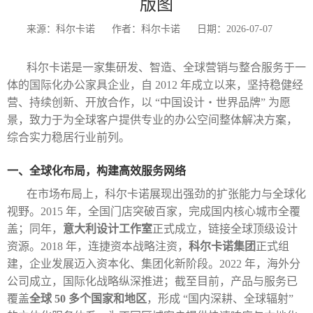
版图
来源：科尔卡诺
作者：科尔卡诺
日期：2026-07-07
科尔卡诺是一家集研发、智造、全球营销与整合服务于一
体的国际化办公家具企业，自
2012
年成立以来，坚持稳健经
营、持续创新、开放合作，以 “中国设计・世界品牌” 为愿
景，致力于为全球客户提供专业的办公空间整体解决方案，
综合实力稳居行业前列。
一、全球化布局，构建高效服务网络
在市场布局上，科尔卡诺展现出强劲的扩张能力与全球化
视野。
2015
年，全国门店突破百家，完成国内核心城市全覆
盖；同年，
意大利设计工作室
正式成立，链接全球顶级设计
资源。
2018
年，连捷资本战略注资，
科尔卡诺集团
正式组
建，企业发展迈入资本化、集团化新阶段。
2022
年，海外分
公司成立，国际化战略纵深推进；截至目前，产品与服务已
覆盖
全球
50
多个国家和地区
，形成 “国内深耕、全球辐射”