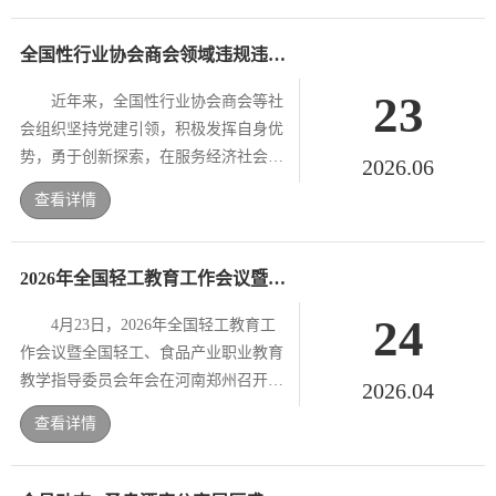
全国性行业协会商会领域违规违纪违法典型案例
23
近年来，全国性行业协会商会等社
会组织坚持党建引领，积极发挥自身优
势，勇于创新探索，在服务经济社会发
2026.06
展中发挥了重要作用。同时，一些全国
查看详情
性行业协会商会政治站位不高、纪律规
矩意识淡薄、内部管理混乱...
2026年全国轻工教育工作会议暨全国轻工、食品产业行指委年会 家具设计与制造专业委员会工作会议在河南郑州成功召开
24
4月23日，2026年全国轻工教育工
作会议暨全国轻工、食品产业职业教育
教学指导委员会年会在河南郑州召开，
2026.04
中国轻工业联合会会长张崇和出席并讲
查看详情
话。教育部职业教育发展中心质量监测
与指导处处长周凤...