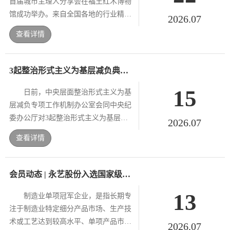
首届城市主理人分享会在福王红木博物
馆成功举办。来自全国各地的行业精英
2026.07
及合作伙伴齐聚淄博周村，共商当代红
查看详情
木行业发展趋势，品鉴砚山系列宋式美
学红木家具...
3起整治形式主义为基层减负典型问题，公开通报！
15
日前，中央层面整治形式主义为基
层减负专项工作机制办公室会同中央纪
委办公厅对3起整治形式主义为基层减
2026.07
负典型问题进行通报。具体如下：
查看详情
1.福建省漳州市、南平市纠治统计造假
不力，有的县市区数据造假...
会员动态 | 永艺股份入选国家级制造业单项冠军企业
13
制造业单项冠军企业，是指长期专
注于制造业特定细分产品市场、生产技
术或工艺达到较高水平、单项产品市场
2026.07