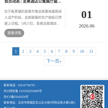
会员动态 | 圣奥酒店公寓展厅盛大启幕，23类实景户型亮相，构筑“第二增长曲线”
01
位于板芙镇的圣奥华南总部基地虽刚进
入试产阶段，总部层面的生产指标已然
提上日程。5月25日，圣奥总部酒店公
2026.06
寓展厅盛大开业，这标志着圣奥正式将
查看详情
酒店、公寓等居住空间家具定位为公司
第二增长曲线，全面深耕...
1
2
3
4
5
6
7
8
9
10
11
下一页»
联系电话：010-87766795
京公网安备 11010202010060号
京ICP备05042056号
联系地址：北京市西城区车公庄大街9号院五栋大楼A栋2