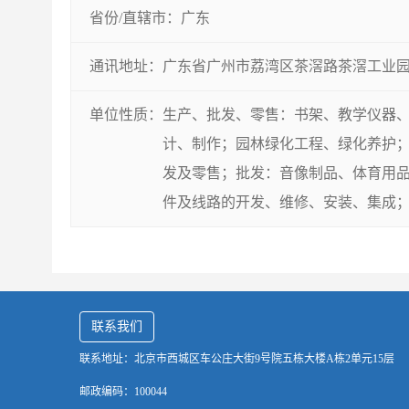
省份/直辖市：
广东
通讯地址：
广东省广州市荔湾区茶滘路茶滘工业园
单位性质：
生产、批发、零售：书架、教学仪器
计、制作；园林绿化工程、绿化养护
发及零售；批发：音像制品、体育用
件及线路的开发、维修、安装、集成
联系我们
联系地址：北京市西城区车公庄大街9号院五栋大楼A栋2单元15层
邮政编码：100044